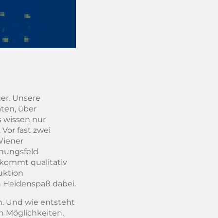
ger. Unsere
ten, über
s wissen nur
Vor fast zwei
Wiener
nnungsfeld
kommt qualitativ
uktion
n Heidenspaß dabei.
n. Und wie entsteht
n Möglichkeiten,