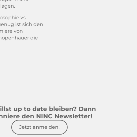
lagen.
losophie vs.
genug ist sich den
miere
von
chopenhauer die
llst up to date bleiben? Dann
nniere den NINC Newsletter!
Jetzt anmelden!