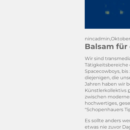
nincadmin,
Oktober
Balsam für 
Wir sind transmedia
Tätigkeitsbereiche
Spacecowboys, bis 
diejenigen, die un
Jahren haben wir b
Künstlerkollektivs
zwischen moderner
hochwertiges, gesel
"Schopenhauers Tip
Es sollte anders w
etwas nie zuvor Da