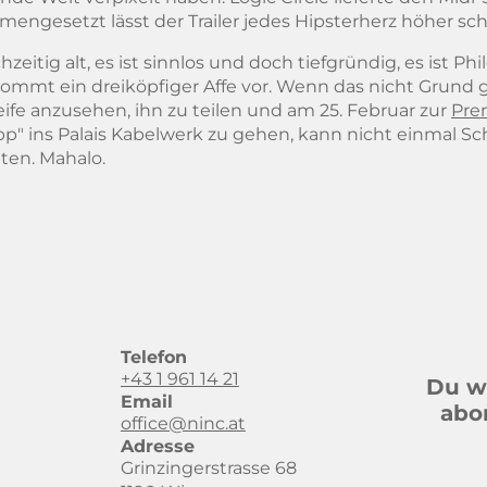
engesetzt lässt der Trailer jedes Hipsterherz höher sch
hzeitig alt, es ist sinnlos und doch tiefgründig, es ist Phi
kommt ein dreiköpfiger Affe vor. Wenn das nicht Grund 
leife anzusehen, ihn zu teilen und am 25. Februar zur
Pre
p" ins Palais Kabelwerk zu gehen, kann nicht einmal S
ten. Mahalo.
Telefon
+43 1 961 14 21
Du wi
Email
abo
office@ninc.at
Adresse
Grinzingerstrasse 68