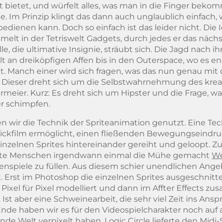
et bietet, und würfelt alles, was man in die Finger be
e. Im Prinzip klingt das dann auch unglaublich einfach
bedienen kann. Doch so einfach ist das leider nicht. Die 
lt in der Tetriswelt Gadgets, durch jedes er das nächs
ille, die ultimative Insignie, sträubt sich. Die Jagd nach i
t an dreiköpfigen Affen bis in den Outerspace, wo es en
 Manch einer wird sich fragen, was das nun genau mit 
. Dieser dreht sich um die Selbstwahrnehmung des kreat
meier. Kurz: Es dreht sich um Hipster und die Frage, w
er schimpfen.
en wir die Technik der Spriteanimation genutzt. Eine Tech
ickfilm ermöglicht, einen fließenden Bewegungseindru
inzelnen Sprites hintereinander gereiht und geloopt. 
nte Menschen irgendwann einmal die Mühe gemacht
We
lenspiele zu füllen. Aus diesem schier unendlichen Ang
. Erst im Photoshop die einzelnen Sprites ausgeschnitt
ixel für Pixel modelliert und dann im Affter Effects 
. Ist aber eine Schweinearbeit, die sehr viel Zeit ins An
nde haben wir es für den Videospielcharakter noch auf
nde Welt verpixelt haben. Logic Circle lieferte den Midi