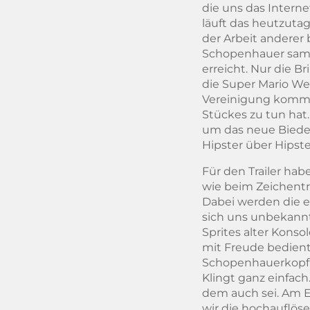
die uns das Intern
läuft das heutzutag
der Arbeit anderer 
Schopenhauer samme
erreicht. Nur die Br
die Super Mario Wel
Vereinigung kommt.
Stückes zu tun hat
um das neue Bieder
Hipster über Hipst
Für den Trailer hab
wie beim Zeichentr
Dabei werden die e
sich uns unbekan
Sprites alter Konso
mit Freude bedient
Schopenhauerkopf P
Klingt ganz einfach
dem auch sei. Am E
wir die hochauflöse