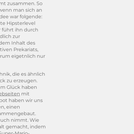
kommt zusammen. So
, wenn man sich an
Idee war folgende:
te Hipsterlevel
hr führt ihn durch
dlich zur
dem Inhalt des
iven Prekariats,
arum eigetnlich nur
nik, die es ähnlich
ck zu erzeugen.
Zum Glück haben
bseiten
mit
ebot haben wir uns
en, einen
zusammengebaut.
spruch nimmt. Wie
 alt gemacht, indem
-Super-Mario-