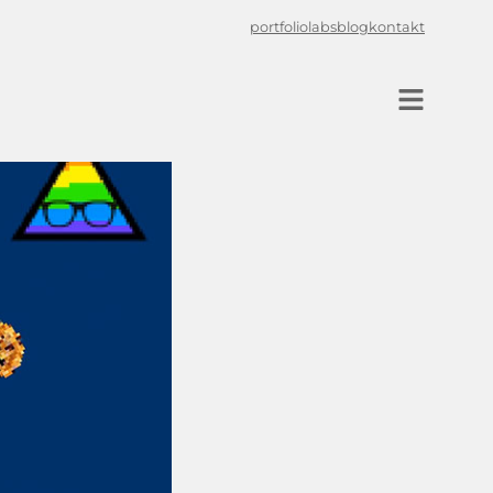
portfolio
labs
blog
kontakt