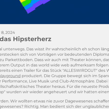
 8, 2024
das Hipsterherz
l unterwegs. Das wisst ihr wahrscheinlich eh schon län
 erstecken sich von Vorträgen vor bedeutenden Diploma
zu Parkettboden. Dass wir auch mit Theater können, da
serem Output in das world wide web aufmerksam folgen. 
ereits einen
Trailer
für das Stück "ALLESWIRDGUT" des 
playground
produziert. Die Gruppe bewegt sich im Spa
 Performance, Live Musik und Club-Atmosphäre. Dabei 
lschaftskritisches Theater heraus. Für die neueste Prod
p" wurden wir wieder angeheuert und wir hatten eine
erden. Wir wollten etwas nie zuvor Dagewesenes schaffe
gewesenes? Richtig. Man bedient sich der unglaubliche