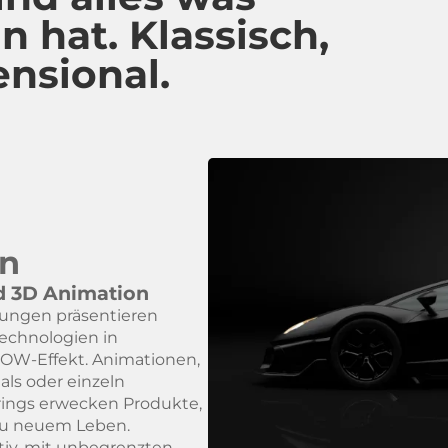
 hat. Klassisch,
ensional.
on
nd 3D Animation
erungen präsentieren
echnologien in
 WOW-Effekt. Animationen,
uals oder einzeln
ings erwecken Produkte,
zu neuem Leben.
tiv, mit unbegrenzten