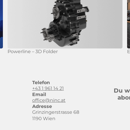
Powerline – 3D Folder
E
Telefon
+43 1 961 14 21
Du wi
Email
abo
office@ninc.at
Adresse
Grinzingerstrasse 68
1190 Wien