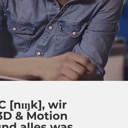
C [nɪŋk], wir
 3D & Motion
und alles was