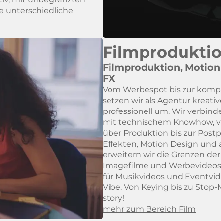
le unterschiedliche
Filmprodukti
Filmproduktion, Motion
FX
Vom Werbespot bis zur komp
setzen wir als Agentur kreati
professionell um. Wir verbind
mit technischem Knowhow, v
über Produktion bis zur Postp
Effekten, Motion Design und
erweitern wir die Grenzen der 
Imagefilme und Werbevideos 
für Musikvideos und Eventvid
Vibe. Von Keying bis zu Stop-Mo
story!
mehr zum Bereich Film