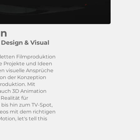
on
 Design & Visual
letten Filmproduktion
ve Projekte und Ideen
en visuelle Ansprüche
on der Konzeption
roduktion. Mit
 auch 3D Animation
Realität für
bis hin zum TV-Spot,
eos mit dem richtigen
tion, let's tell this