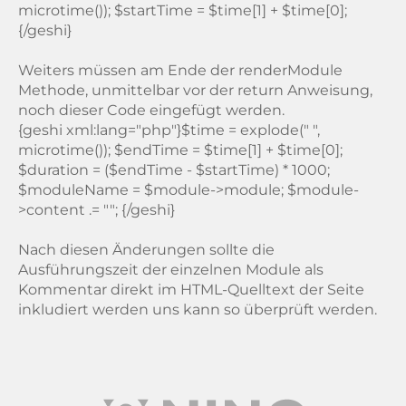
microtime()); $startTime = $time[1] + $time[0];
{/geshi}
Weiters müssen am Ende der renderModule
Methode, unmittelbar vor der return Anweisung,
noch dieser Code eingefügt werden.
{geshi xml:lang="php"}$time = explode(" ",
microtime()); $endTime = $time[1] + $time[0];
$duration = ($endTime - $startTime) * 1000;
$moduleName = $module->module; $module-
>content .= ""; {/geshi}
Nach diesen Änderungen sollte die
Ausführungszeit der einzelnen Module als
Kommentar direkt im HTML-Quelltext der Seite
inkludiert werden uns kann so überprüft werden.