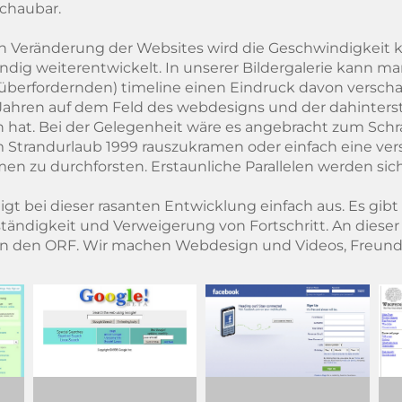
chaubar.
n Veränderung der Websites wird die Geschwindigkeit kla
dig weiterentwickelt. In unserer Bildergalerie kann man
überfordernden) timeline einen Eindruck davon verschaff
 Jahren auf dem Feld des webdesigns und der dahinter
 hat. Bei der Gelegenheit wäre es angebracht zum Sch
Strandurlaub 1999 rauszukramen oder einfach eine ver
en zu durchforsten. Erstaunliche Parallelen werden sich
igt bei dieser rasanten Entwicklung einfach aus. Es gibt 
tändigkeit und Verweigerung von Fortschritt. An dieser 
 an den ORF. Wir machen Webdesign und Videos, Freund