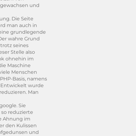
s gewachsen und
ung. Die Seite
ird man auch in
 eine grundlegende
 Der wahre Grund
trotz seines
ser Stelle also
ook ohnehin im
 die Maschine
 viele Menschen
n PHP-Basis, namens
 Entwickelt wurde
reduzieren. Man
 google. Sie
 so reduzierte
ine Ahnung im
er den Kulissen
 aufgedunsen und