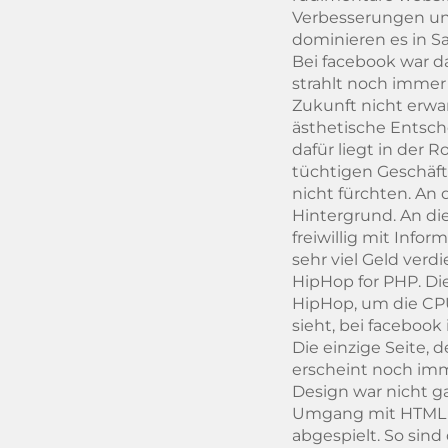
Verbesserungen un
dominieren es in S
Bei facebook war da
strahlt noch immer
Zukunft nicht erwa
ästhetische Entsch
dafür liegt in der
tüchtigen Geschäfts
nicht fürchten. An
Hintergrund. An di
freiwillig mit Inf
sehr viel Geld verd
HipHop for PHP. Di
HipHop, um die CP
sieht, bei facebook i
Die einzige Seite, d
erscheint noch imm
Design war nicht ga
Umgang mit HTML ha
abgespielt. So sin