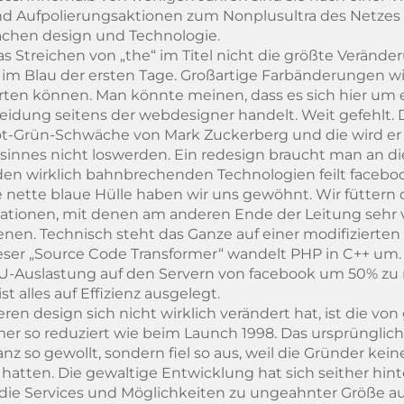
d Aufpolierungsaktionen zum Nonplusultra des Netze
achen design und Technologie.
s Streichen von „the“ im Titel nicht die größte Veränder
 im Blau der ersten Tage. Großartige Farbänderungen w
rten können. Man könnte meinen, dass es sich hier um
eidung seitens der webdesigner handelt. Weit gefehlt.
 Rot-Grün-Schwäche von Mark Zuckerberg und die wird er 
innes nicht loswerden. Ein redesign braucht man an die
 den wirklich bahnbrechenden Technologien feilt faceb
e nette blaue Hülle haben wir uns gewöhnt. Wir füttern
ormationen, mit denen am anderen Ende der Leitung sehr
ienen. Technisch steht das Ganze auf einer modifizierte
eser „Source Code Transformer“ wandelt PHP in C++ um.
U-Auslastung auf den Servern von facebook um 50% zu 
st alles auf Effizienz ausgelegt.
eren design sich nicht wirklich verändert hat, ist die von
er so reduziert wie beim Launch 1998. Das ursprünglich
nz so gewollt, sondern fiel so aus, weil die Gründer ke
tten. Die gewaltige Entwicklung hat sich seither hint
d die Services und Möglichkeiten zu ungeahnter Größe