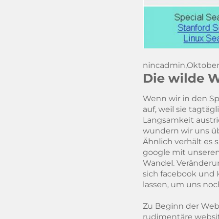
nincadmin,
Oktober
Die wilde 
Wenn wir in den Sp
auf, weil sie tagtä
Langsamkeit austri
wundern wir uns üb
Ähnlich verhält es
google mit unseren 
Wandel. Veränderung
sich facebook und 
lassen, um uns noc
Zu Beginn der Webd
rudimentäre websit