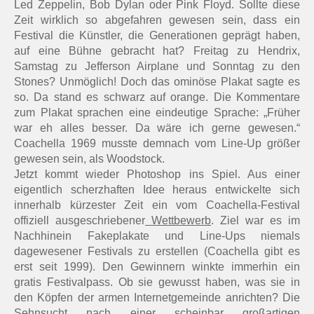
Led Zeppelin, Bob Dylan oder Pink Floyd. Sollte diese
Zeit wirklich so abgefahren gewesen sein, dass ein
Festival die Künstler, die Generationen geprägt haben,
auf eine Bühne gebracht hat? Freitag zu Hendrix,
Samstag zu Jefferson Airplane und Sonntag zu den
Stones? Unmöglich! Doch das ominöse Plakat sagte es
so. Da stand es schwarz auf orange. Die Kommentare
zum Plakat sprachen eine eindeutige Sprache: „Früher
war eh alles besser. Da wäre ich gerne gewesen.“
Coachella 1969 musste demnach vom Line-Up größer
gewesen sein, als Woodstock.
Jetzt kommt wieder Photoshop ins Spiel. Aus einer
eigentlich scherzhaften Idee heraus entwickelte sich
innerhalb kürzester Zeit ein vom Coachella-Festival
offiziell ausgeschriebener
Wettbewerb
. Ziel war es im
Nachhinein Fakeplakate und Line-Ups niemals
dagewesener Festivals zu erstellen (Coachella gibt es
erst seit 1999). Den Gewinnern winkte immerhin ein
gratis Festivalpass. Ob sie gewusst haben, was sie in
den Köpfen der armen Internetgemeinde anrichten? Die
Sehnsucht nach einer scheinbar großartigen